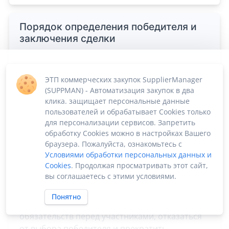
Порядок определения победителя и
заключения сделки
Инициатор конкурсной процедуры обладает
исключительным правом выбора победителя
либо принятия решения об отсутствии
такового, руководствуясь собственными
критериями оценки, которые могут включать
ценовые условия, качественные
характеристики предложения, деловую
репутацию Участника, сроки исполнения
обязательств и иные существенные
коммерческие факторы. При этом Инициатор
вправе по своему усмотрению, без
объяснения причин и без возникновения
обязательств перед участниками, отказаться
от выбора победителя и прекратить