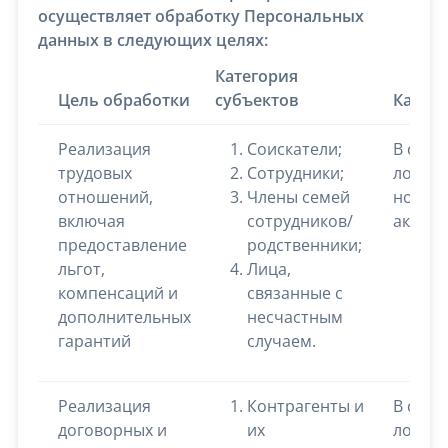
осуществляет обработку Персональных
данных в следующих целях:
Категория
Цель обработки
субъектов
Катег
Реализация
Соискатели;
В соот
трудовых
Сотрудники;
локал
отношений,
Члены семей
норма
включая
сотрудников/
актам
предоставление
родственники;
льгот,
Лица,
компенсаций и
связанные с
дополнительных
несчастным
гарантий
случаем.
Реализация
Контрагенты и
В соот
договорных и
их
локал