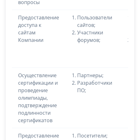
вопросы
Предоставление
Пользователи
Ад
доступа к
сайтов;
эл
сайтам
Участники
по
Компании
форумов;
Но
мо
те
Осуществление
Партнеры;
сертификации и
Разработчики
проведение
ПО;
олимпиады,
подтверждение
подлинности
сертификатов
Предоставление
Посетители;