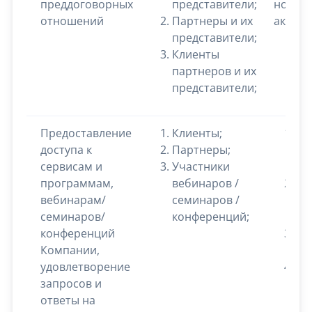
преддоговорных
представители;
норма
отношений
Партнеры и их
актам
представители;
Клиенты
партнеров и их
представители;
Предоставление
Клиенты;
Ад
доступа к
Партнеры;
эл
сервисам и
Участники
по
программам,
вебинаров /
Но
вебинарам/
семинаров /
мо
семинаров/
конференций;
те
конференций
Фа
Компании,
им
удовлетворение
Ме
запросов и
и 
ответы на