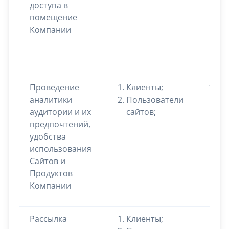
доступа в
помещение
Компании
Проведение
Клиенты;
Ин
аналитики
Пользователи
по
аудитории и их
сайтов;
са
предпочтений,
пр
удобства
се
использования
ст
Сайтов и
Ya
Продуктов
Go
Компании
Ana
Рассылка
Клиенты;