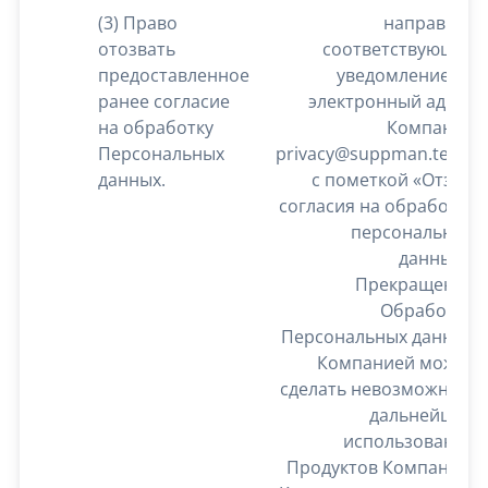
(3) Право
направить
отозвать
соответствующее
предоставленное
уведомление на
ранее согласие
электронный адрес
на обработку
Компании
Персональных
privacy@suppman.team
данных.
с пометкой «Отзыв
согласия на обработку
персональных
данных».
Прекращение
Обработки
Персональных данных
Компанией может
сделать невозможным
дальнейшее
использование
Продуктов Компании.