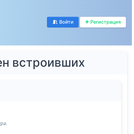
Войти
Регистрация
ен встроивших
ра.