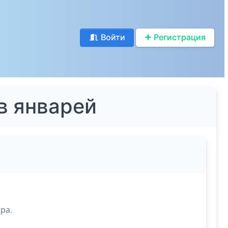
Войти
Регистрация
в январей
ра.