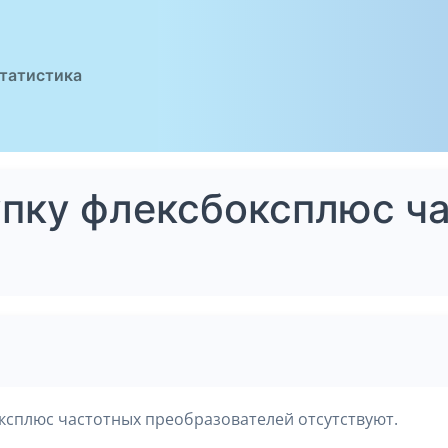
татистика
упку флексбоксплюс ч
ксплюс частотных преобразователей отсутствуют.