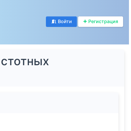
Войти
Регистрация
астотных