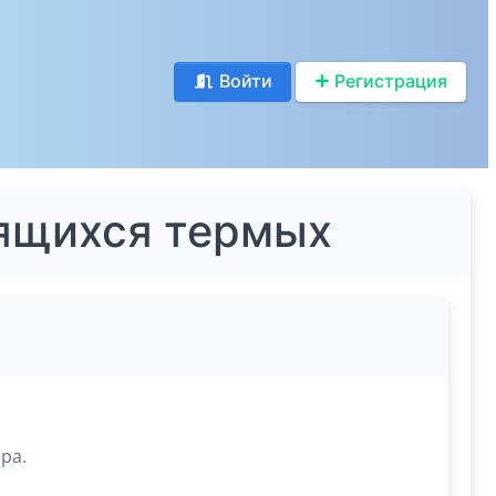
Войти
Регистрация
еящихся термых
ра.