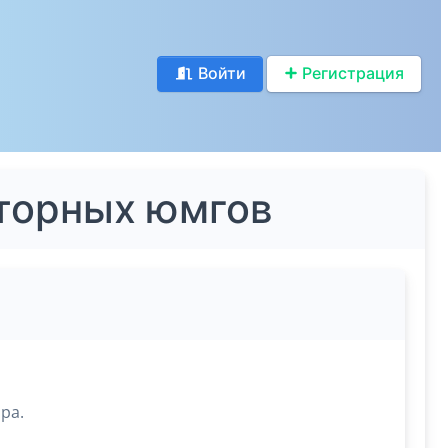
Войти
Регистрация
яторных юмгов
ра.