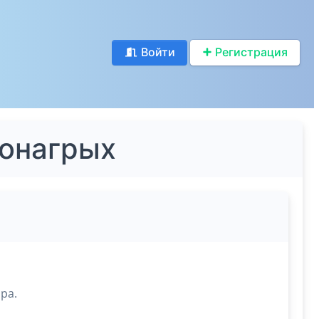
Войти
Регистрация
ионагрых
ра.