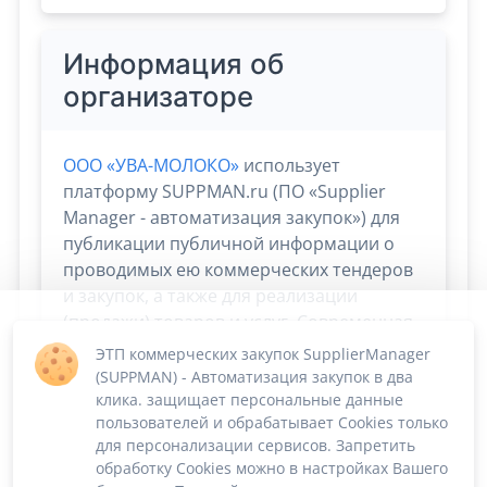
Информация об
организаторе
ООО «УВА-МОЛОКО»
использует
платформу SUPPMAN.ru (ПО «Supplier
Manager - автоматизация закупок») для
публикации публичной информации о
проводимых ею коммерческих тендеров
и закупок, а также для реализации
(продажи) товаров и услуг. Современная
облачная платформа Supplier Manager
ЭТП коммерческих закупок SupplierManager
дает
возможность
сосредоточиться на
(SUPPMAN) - Автоматизация закупок в два
скорости и эффективности сбыта и
клика. защищает персональные данные
пользователей и обрабатывает Cookies только
снабжения. Остальные процессы берёт
для персонализации сервисов. Запретить
на себя!
обработку Cookies можно в настройках Вашего