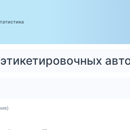
татистика
- этикетировочных ав
ние)