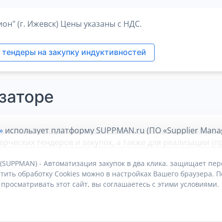
он" (г. Ижевск) Цены указаны с НДС.
 тендеры на закупку индуктивностей
заторе
»
использует платформу SUPPMAN.ru (ПО «Supplier Manag
еских тендеров и закупок, а также для реализации (пр
осредоточиться на скорости и эффективности сбыта и с
 (SUPPMAN) - Автоматизация закупок в два клика. защищает пе
тить обработку Cookies можно в настройках Вашего браузера. П
 просматривать этот сайт, вы соглашаетесь с этими условиями.