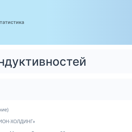
татистика
индуктивностей
ние)
ИОН-ХОЛДИНГ»