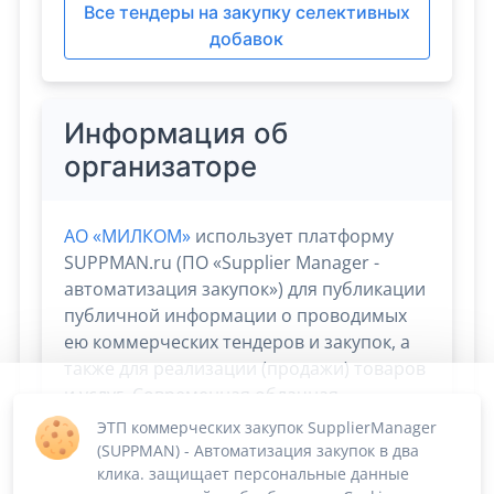
Все тендеры на закупку селективных
добавок
Информация об
организаторе
АО «МИЛКОМ»
использует платформу
SUPPMAN.ru (ПО «Supplier Manager -
автоматизация закупок») для публикации
публичной информации о проводимых
ею коммерческих тендеров и закупок, а
также для реализации (продажи) товаров
и услуг. Современная облачная
платформа Supplier Manager дает
ЭТП коммерческих закупок SupplierManager
возможность
сосредоточиться на
(SUPPMAN) - Автоматизация закупок в два
скорости и эффективности сбыта и
клика. защищает персональные данные