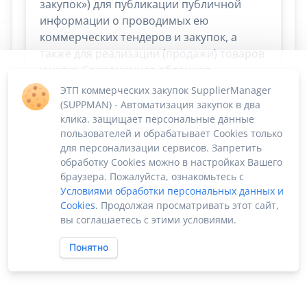
закупок») для публикации публичной
информации о проводимых ею
коммерческих тендеров и закупок, а
также для реализации (продажи) товаров
и услуг. Современная облачная
платформа Supplier Manager дает
ЭТП коммерческих закупок SupplierManager
возможность
сосредоточиться на
(SUPPMAN) - Автоматизация закупок в два
скорости и эффективности сбыта и
клика. защищает персональные данные
пользователей и обрабатывает Cookies только
снабжения. Остальные процессы берёт
для персонализации сервисов. Запретить
на себя!
обработку Cookies можно в настройках Вашего
браузера. Пожалуйста, ознакомьтесь с
Условиями обработки персональных данных и
Cookies
. Продолжая просматривать этот сайт,
вы соглашаетесь с этими условиями.
Понятно
ПО «Supplier Manager - автоматизация
Карта сайта