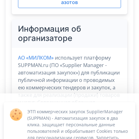
азотов
Информация об
организаторе
АО «МИЛКОМ»
использует платформу
SUPPMAN.ru (ПО «Supplier Manager -
автоматизация закупок») для публикации
публичной информации о проводимых
ею коммерческих тендеров и закупок, а
также для реализации (продажи) товаров
и услуг. Современная облачная
платформа Supplier Manager дает
ЭТП коммерческих закупок SupplierManager
возможность
сосредоточиться на
(SUPPMAN) - Автоматизация закупок в два
скорости и эффективности сбыта и
клика. защищает персональные данные
пользователей и обрабатывает Cookies только
снабжения. Остальные процессы берёт
для персонализации сервисов. Запретить