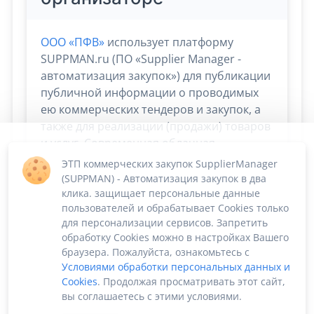
ООО «ПФВ»
использует платформу
SUPPMAN.ru (ПО «Supplier Manager -
автоматизация закупок») для публикации
публичной информации о проводимых
ею коммерческих тендеров и закупок, а
также для реализации (продажи) товаров
и услуг. Современная облачная
платформа Supplier Manager дает
ЭТП коммерческих закупок SupplierManager
возможность
сосредоточиться на
(SUPPMAN) - Автоматизация закупок в два
скорости и эффективности сбыта и
клика. защищает персональные данные
пользователей и обрабатывает Cookies только
снабжения. Остальные процессы берёт
для персонализации сервисов. Запретить
на себя!
обработку Cookies можно в настройках Вашего
браузера. Пожалуйста, ознакомьтесь с
Условиями обработки персональных данных и
Cookies
. Продолжая просматривать этот сайт,
вы соглашаетесь с этими условиями.