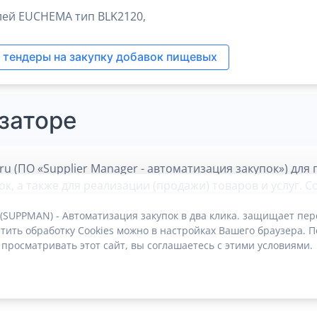
лей EUCHEMA тип BLK2120,
 тендеры на закупку добавок пищевых
заторе
 (ПО «Supplier Manager - автоматизация закупок») дл
, а также для реализации (продажи) товаров и услуг. 
скорости и эффективности сбыта и снабжения. Остальны
 (SUPPMAN) - Автоматизация закупок в два клика. защищает пе
тить обработку Cookies можно в настройках Вашего браузера. П
 просматривать этот сайт, вы соглашаетесь с этими условиями.