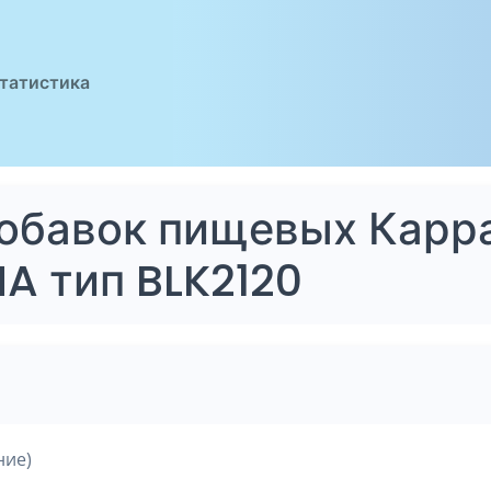
татистика
добавок пищевых Карр
A тип BLK2120
ние)