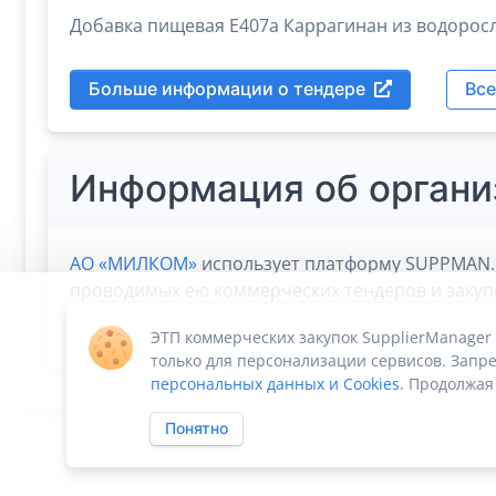
Добавка пищевая Е407а Каррагинан из водорос
Больше информации о тендере
Все
Информация об органи
АО «МИЛКОМ»
использует платформу SUPPMAN.ru
проводимых ею коммерческих тендеров и закупок
Manager дает
возможность
сосредоточиться на 
ЭТП коммерческих закупок SupplierManager
только для персонализации сервисов. Запре
персональных данных и Cookies
. Продолжая
Понятно