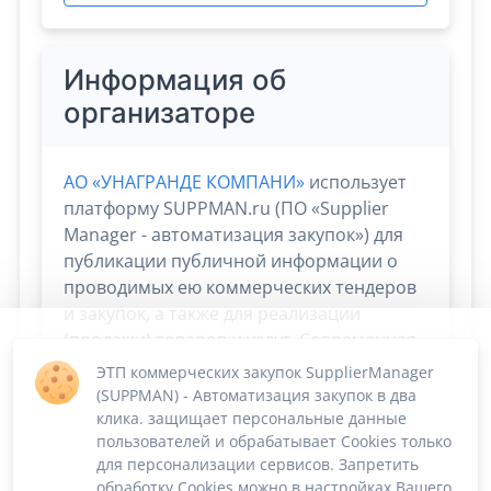
Информация об
организаторе
АО «УНАГРАНДЕ КОМПАНИ»
использует
платформу SUPPMAN.ru (ПО «Supplier
Manager - автоматизация закупок») для
публикации публичной информации о
проводимых ею коммерческих тендеров
и закупок, а также для реализации
(продажи) товаров и услуг. Современная
облачная платформа Supplier Manager
ЭТП коммерческих закупок SupplierManager
дает
возможность
сосредоточиться на
(SUPPMAN) - Автоматизация закупок в два
скорости и эффективности сбыта и
клика. защищает персональные данные
пользователей и обрабатывает Cookies только
снабжения. Остальные процессы берёт
для персонализации сервисов. Запретить
на себя!
обработку Cookies можно в настройках Вашего