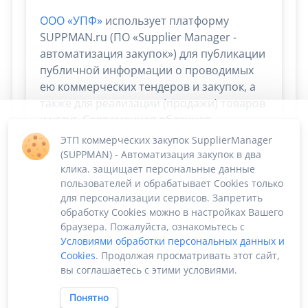
ООО «УПФ»
использует платформу
SUPPMAN.ru (ПО «Supplier Manager -
автоматизация закупок») для публикации
публичной информации о проводимых
ею коммерческих тендеров и закупок, а
также для реализации (продажи) товаров
и услуг. Современная облачная
платформа Supplier Manager дает
ЭТП коммерческих закупок SupplierManager
возможность
сосредоточиться на
(SUPPMAN) - Автоматизация закупок в два
скорости и эффективности сбыта и
клика. защищает персональные данные
пользователей и обрабатывает Cookies только
снабжения. Остальные процессы берёт
для персонализации сервисов. Запретить
на себя!
обработку Cookies можно в настройках Вашего
браузера. Пожалуйста, ознакомьтесь с
Условиями обработки персональных данных и
Cookies
. Продолжая просматривать этот сайт,
вы соглашаетесь с этими условиями.
Понятно