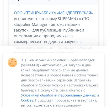
ООО «ПТИЦЕФАБРИКА «МЕНДЕЛЕЕВСКАЯ»
использует платформу SUPPMAN.ru (ПО
«Supplier Manager - автоматизация
закупок») для публикации публичной
информации о проводимых ею
коммерческих тендеров и закупок, а
также для реализации (продажи) товаров
и услуг. Современная облачная
платформа Supplier Manager дает
ЭТП коммерческих закупок SupplierManager
возможность
сосредоточиться на
(SUPPMAN) - Автоматизация закупок в два
скорости и эффективности сбыта и
клика. защищает персональные данные
пользователей и обрабатывает Cookies только
снабжения. Остальные процессы берёт
для персонализации сервисов. Запретить
на себя!
обработку Cookies можно в настройках Вашего
браузера. Пожалуйста, ознакомьтесь с
Условиями обработки персональных данных и
Cookies
. Продолжая просматривать этот сайт,
вы соглашаетесь с этими условиями.