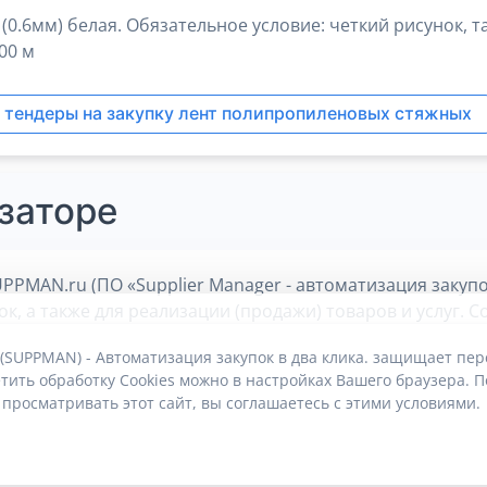
0.6мм) белая. Обязательное условие: четкий рисунок, т
00 м
 тендеры на закупку лент полипропиленовых стяжных
заторе
PPMAN.ru (ПО «Supplier Manager - автоматизация закуп
, а также для реализации (продажи) товаров и услуг. 
скорости и эффективности сбыта и снабжения. Остальны
 (SUPPMAN) - Автоматизация закупок в два клика. защищает пе
тить обработку Cookies можно в настройках Вашего браузера. П
 просматривать этот сайт, вы соглашаетесь с этими условиями.