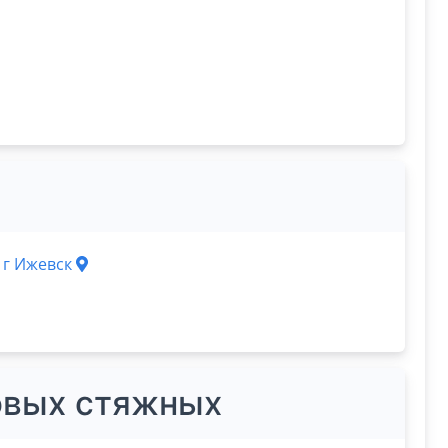
, г Ижевск
овых стяжных