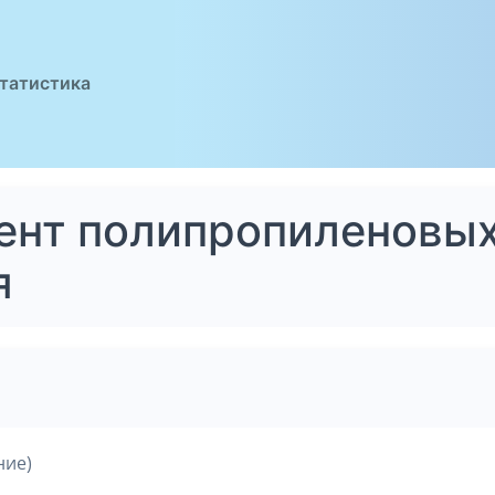
татистика
лент полипропиленовы
я
ние)