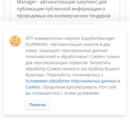
Manager - автоматизация закупок») для
публикации публичной информации о
проводимых ею коммерческих тендеров
и закупок, а также для реализации
(продажи) товаров и услуг. Современная
облачная платформа Supplier Manager
ЭТП коммерческих закупок SupplierManager
дает
возможность
сосредоточиться на
(SUPPMAN) - Автоматизация закупок в два
скорости и эффективности сбыта и
клика. защищает персональные данные
пользователей и обрабатывает Cookies только
снабжения. Остальные процессы берёт
для персонализации сервисов. Запретить
на себя!
обработку Cookies можно в настройках Вашего
браузера. Пожалуйста, ознакомьтесь с
Условиями обработки персональных данных и
Cookies
. Продолжая просматривать этот сайт,
вы соглашаетесь с этими условиями.
Понятно
ПО «Supplier Manager - автоматизация
Карта сайта