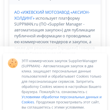
АО «ИЖЕВСКИЙ МОТОЗАВОД «АКСИОН-
ХОЛДИНГ»
использует платформу
SUPPMAN.ru (ПО «Supplier Manager -
автоматизация закупок») для публикации
публичной информации о проводимых
ею коммерческих тендеров и закупок, а
также для реализации (продажи) товаров
и услуг. Современная облачная
платформа Supplier Manager дает
ЭТП коммерческих закупок SupplierManager
возможность
сосредоточиться на
(SUPPMAN) - Автоматизация закупок в два
скорости и эффективности сбыта и
клика. защищает персональные данные
пользователей и обрабатывает Cookies только
снабжения. Остальные процессы берёт
для персонализации сервисов. Запретить
на себя!
обработку Cookies можно в настройках Вашего
браузера. Пожалуйста, ознакомьтесь с
Условиями обработки персональных данных и
Cookies
. Продолжая просматривать этот сайт,
вы соглашаетесь с этими условиями.